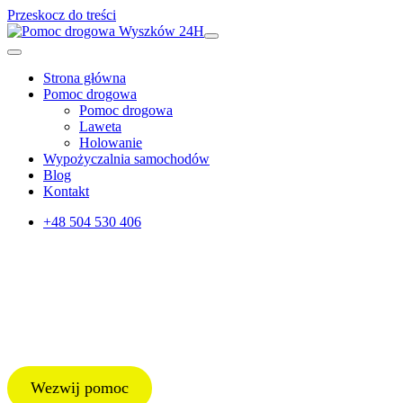
Przeskocz do treści
Main
Navigation
Strona główna
Pomoc drogowa
Pomoc drogowa
Laweta
Holowanie
Wypożyczalnia samochodów
Blog
Kontakt
+48 504 530 406
Pomoc
drogowa Małkinia Górna 24H
Pomoc Drogowa Małkinia Górna – całodobowe usługi
Wezwij pomoc
504 530 406