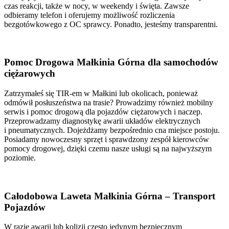
czas reakcji, także w nocy, w weekendy i święta. Zawsze
odbieramy telefon i oferujemy możliwość rozliczenia
bezgotówkowego z OC sprawcy. Ponadto, jesteśmy transparentni.
Pomoc Drogowa Małkinia Górna dla samochodów
ciężarowych
Zatrzymałeś się TIR-em w Małkini lub okolicach, ponieważ
odmówił posłuszeństwa na trasie? Prowadzimy również mobilny
serwis i pomoc drogową dla pojazdów ciężarowych i naczep.
Przeprowadzamy diagnostykę awarii układów elektrycznych
i pneumatycznych. Dojeżdżamy bezpośrednio cna miejsce postoju.
Posiadamy nowoczesny sprzęt i sprawdzony zespół kierowców
pomocy drogowej, dzięki czemu nasze usługi są na najwyższym
poziomie.
Całodobowa Laweta Małkinia Górna – Transport
Pojazdów
W razie awarii lub kolizji często jedynym bezpiecznym